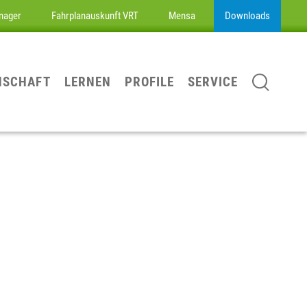
nager
Fahrplanauskunft VRT
Mensa
Downloads
NSCHAFT
LERNEN
PROFILE
SERVICE