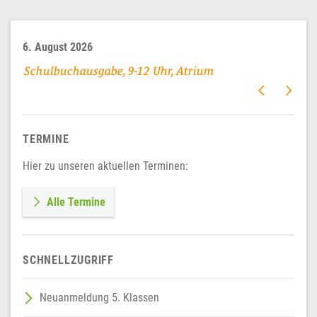
6. August 2026
10. August 2
Schulbuchausgabe, 9-12 Uhr, Atrium
8:30 Uhr Ei
5. Klassen,
TERMINE
Hier zu unseren aktuellen Terminen:
Alle Termine
SCHNELLZUGRIFF
Neuanmeldung 5. Klassen