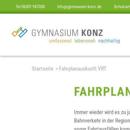
Tel 06501 947030
info@gymnasium-konz.de
Schulca
Startseite
Fahrplanauskunft VRT
FAHRPLA
Immer wieder wird es zu 
Bahnverkehr in der Regio
sogar Fahrtausfällen ko