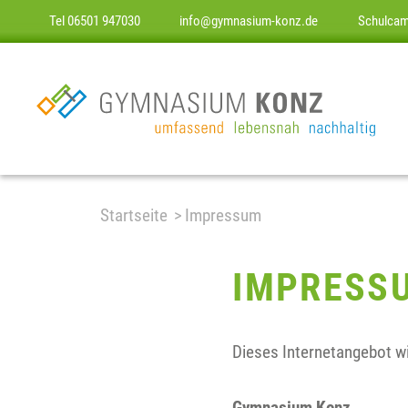
Tel 06501 947030
info@gymnasium-konz.de
Schulca
Startseite
Impressum
IMPRESS
Dieses Internetangebot w
Gymnasium Konz