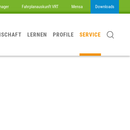
nager
Fahrplanauskunft VRT
Mensa
Downloads
NSCHAFT
LERNEN
PROFILE
SERVICE