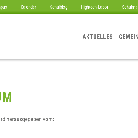
mpus
Kalender
Schulblog
Hightech-Labor
Schulma
AKTUELLES
GEMEI
UM
ird herausgegeben vom: