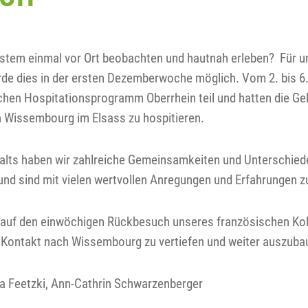
stem einmal vor Ort beobachten und hautnah erleben? Für un
rde dies in der ersten Dezemberwoche möglich. Vom 2. bis
chen Hospitationsprogramm Oberrhein teil und hatten die Ge
n Wissembourg im Elsass zu hospitieren.
alts haben wir zahlreiche Gemeinsamkeiten und Unterschie
nd sind mit vielen wertvollen Anregungen und Erfahrungen 
 auf den einwöchigen Rückbesuch unseres französischen Ko
Kontakt nach Wissembourg zu vertiefen und weiter auszub
ka Feetzki, Ann-Cathrin Schwarzenberger