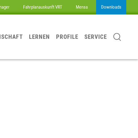
nager
Fahrplanauskunft VRT
Mensa
Downloads
NSCHAFT
LERNEN
PROFILE
SERVICE