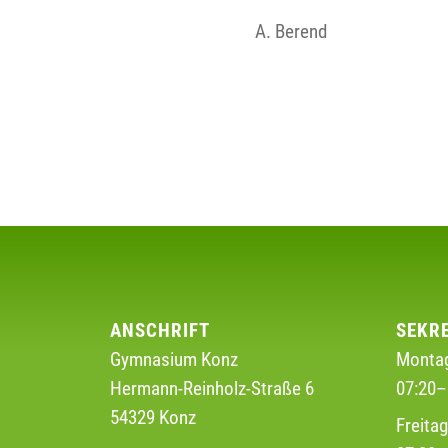
A. Berend
ANSCHRIFT
SEKR
Gymnasium Konz
Montag
Hermann-Reinholz-Straße 6
07:20–
54329 Konz
Freita