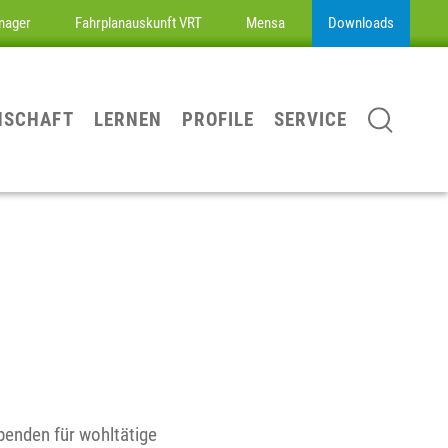
nager
Fahrplanauskunft VRT
Mensa
Downloads
NSCHAFT
LERNEN
PROFILE
SERVICE
penden für wohltätige